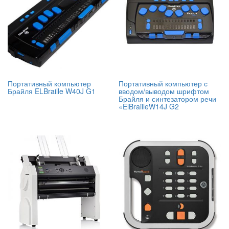
Портативный компьютер
Портативный компьютер с
Брайля ELBraille W40J G1
вводом/выводом шрифтом
Брайля и синтезатором речи
«ElBrailleW14J G2